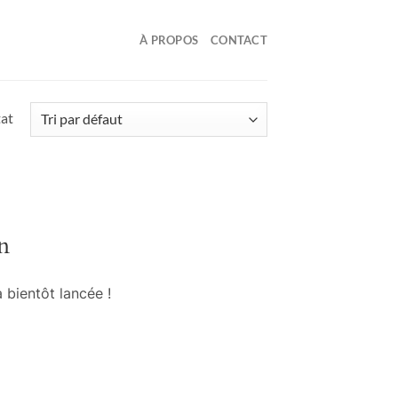
À PROPOS
CONTACT
tat
n
 bientôt lancée !