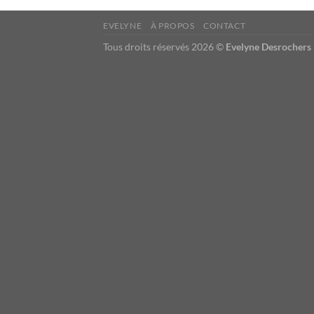
EVELYNE
À PROPOS
CONTACT
Tous droits réservés 2026 ©
Evelyne Desrochers